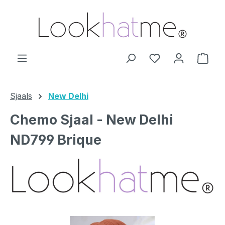
Ga naar de hoofdinhoud
Je hebt 0 items o
Wink
Sjaals
New Delhi
Chemo Sjaal - New Delhi
ND799 Brique
Afbeeldingengalerij overslaan