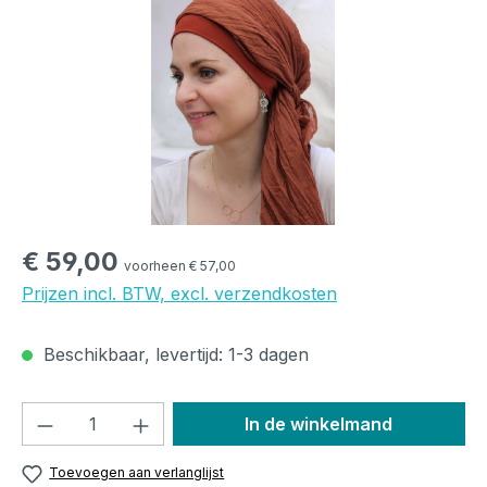
Normale prijs:
€ 59,00
voorheen € 57,00
Prijzen incl. BTW, excl. verzendkosten
Beschikbaar, levertijd: 1-3 dagen
Producthoeveelheid: Voer de gewenste h
In de winkelmand
Toevoegen aan verlanglijst