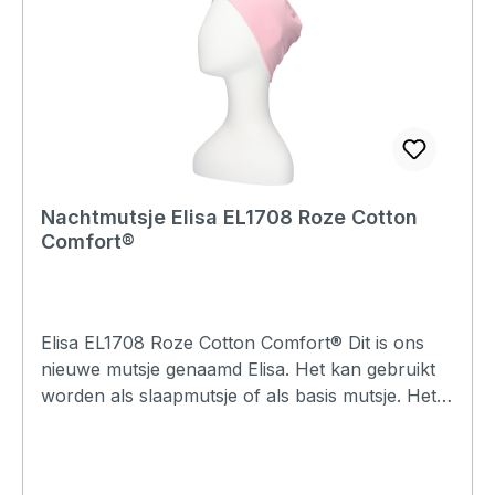
Nachtmutsje Elisa EL1708 Roze Cotton
Comfort®
Elisa EL1708 Roze Cotton Comfort® Dit is ons
nieuwe mutsje genaamd Elisa. Het kan gebruikt
worden als slaapmutsje of als basis mutsje. Het
model is bijna gelijk aan de Lee mutsjes maar de
Elisa heeft een enkele bovenkant waardoor er
wel locknaad stiksels te voelen en zichtbaar zijn