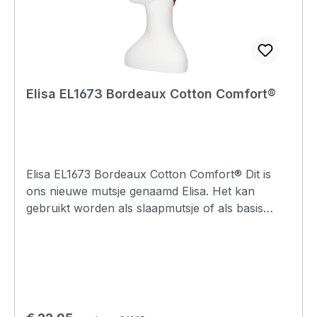
Elisa EL1673 Bordeaux Cotton Comfort®
Elisa EL1673 Bordeaux Cotton Comfort® Dit is
ons nieuwe mutsje genaamd Elisa. Het kan
gebruikt worden als slaapmutsje of als basis
mutsje. Het model is bijna gelijk aan de Lee
mutsjes maar de Elisa heeft een enkele
bovenkant waardoor er wel locknaad stiksels te
voelen en zichtbaar zijn aan de binnenzijde. De
locknaden zijn elastisch en voelen zacht aan.Het
is een heerlijk zacht mutsje en ideaal om je hoofd