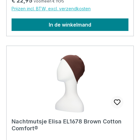
Normale prijs:
€ 22,95
voorheen € 19,95
mee warm te houden tijdens de avonden en
Prijzen incl. BTW, excl. verzendkosten
nachten.
In de winkelmand
Nachtmutsje Elisa EL1678 Brown Cotton
Comfort®