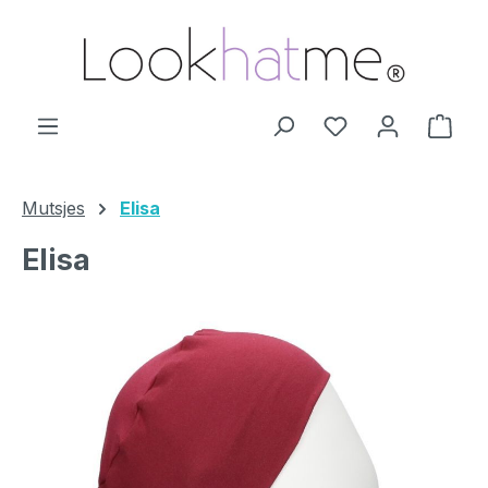
Ga naar de hoofdinhoud
Je hebt 0 items o
Wink
Mutsjes
Elisa
Elisa