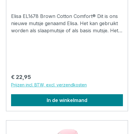
Elisa EL1678 Brown Cotton Comfort® Dit is ons
nieuwe mutsje genaamd Elisa. Het kan gebruikt
worden als slaapmutsje of als basis mutsje. Het
model is bijna gelijk aan de Lee mutsjes maar de
Elisa heeft een enkele bovenkant waardoor er
wel locknaad stiksels te voelen en zichtbaar zijn
aan de binnenzijde. De locknaden zijn elastisch
en voelen zacht aan.Het is een heerlijk zacht
mutsje en ideaal om je hoofd mee warm te
Normale prijs:
€ 22,95
houden tijdens de avonden en nachten.
Prijzen incl. BTW, excl. verzendkosten
In de winkelmand