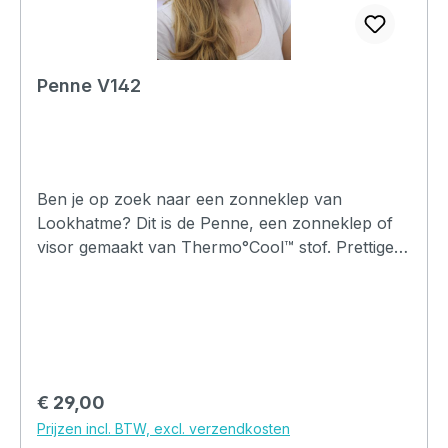
Penne V142
Ben je op zoek naar een zonneklep van
Lookhatme? Dit is de Penne, een zonneklep of
visor gemaakt van Thermo°Cool™ stof. Prettige
pasvorm en comfortabel om te dragen.
Verkrijgbaar in meerdere kleuren.
Normale prijs:
€ 29,00
Prijzen incl. BTW, excl. verzendkosten