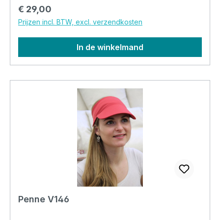
Normale prijs:
€ 29,00
Prijzen incl. BTW, excl. verzendkosten
In de winkelmand
Penne V146