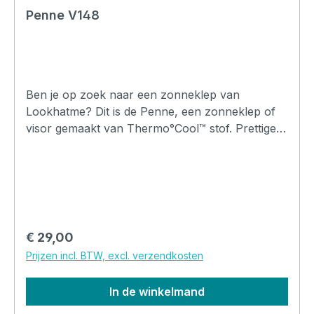
Penne V148
Ben je op zoek naar een zonneklep van
Lookhatme? Dit is de Penne, een zonneklep of
visor gemaakt van Thermo°Cool™ stof. Prettige
pasvorm en comfortabel om te dragen.
Verkrijgbaar in meerdere kleuren.
Normale prijs:
€ 29,00
Prijzen incl. BTW, excl. verzendkosten
In de winkelmand