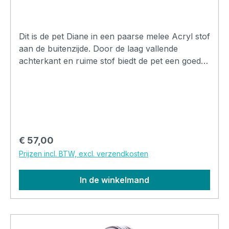
Dit is de pet Diane in een paarse melee Acryl stof
aan de buitenzijde. Door de laag vallende
achterkant en ruime stof biedt de pet een goede
bedekking van je haarlijn en valt de pet tot laag in
de nek en over je oren. De pet is gemaakt van
katoen aan de binnenzijde en is daardoor heel
prettig om te dragen. De buitenzijde is van acryl
stof gemaakt. Deze Diane is beter geschikt om
gedragen te worden op de koudere dagen.
Normale prijs:
€ 57,00
Prijzen incl. BTW, excl. verzendkosten
In de winkelmand