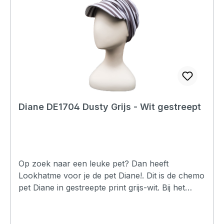
Diane DE1704 Dusty Grijs - Wit gestreept
Op zoek naar een leuke pet? Dan heeft
Lookhatme voor je de pet Diane!. Dit is de chemo
pet Diane in gestreepte print grijs-wit. Bij het
ontwerpen is nagedacht over de wijze waarop de
pet moet passen, hierdoor is er gekozen om de
pet aan de achterzijde voldoende stof te geven