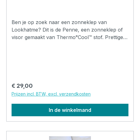
Ben je op zoek naar een zonneklep van
Lookhatme? Dit is de Penne, een zonneklep of
visor gemaakt van Thermo°Cool™ stof. Prettige
pasvorm en comfortabel om te dragen.
Verkrijgbaar in meerdere kleuren.
Normale prijs:
€ 29,00
Prijzen incl. BTW, excl. verzendkosten
In de winkelmand