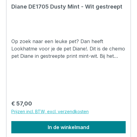
Diane DE1705 Dusty Mint - Wit gestreept
Op zoek naar een leuke pet? Dan heeft
Lookhatme voor je de pet Diane!. Dit is de chemo
pet Diane in gestreepte print mint-wit. Bij het
ontwerpen is nagedacht over de wijze waarop de
pet moet passen, hierdoor is er gekozen om de
pet aan de achterzijde voldoende stof te geven
waardoor de chemo pet laag in de nek kan
aansluiten. Tevens kan de pet over je oren heen.
Hierdoor ontstaat er volledige bedekking van je
Normale prijs:
€ 57,00
haarlijn en het zorgt voor een uitstekend
Prijzen incl. BTW, excl. verzendkosten
pasvorm. De pet Diane is ontworpen voor
mensen die haarverlies hebben door chemo of
In de winkelmand
Alopecia maar is ook prima geschikt voor
iedereen die gewoon een leuke pet zoekt. Het