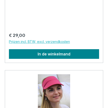
pasvorm en comfortabel om te dragen.
Verkrijgbaar in meerdere kleuren.
Normale prijs:
€ 29,00
Prijzen incl. BTW, excl. verzendkosten
In de winkelmand