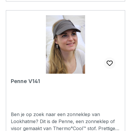
materiaal is katoen en elastan wat er voor zorgt
dat het prettig en zacht op je hoofd aanvoelt.
Deze katoen stof blijft langer zijn vorm houden
dan bamboe petten en chemo mutsjes. De
flexibele klep zorgt voor een stoere uitstraling en
houdt de zon uit je ogen. Deze Diane heeft als
kleur: mint-wit gestreept De chemo pet Diane
past op een hoofd van 50 cm tot 58 cm. Je kunt
de pet wassen op 30 graden.
Penne V141
Ben je op zoek naar een zonneklep van
Lookhatme? Dit is de Penne, een zonneklep of
visor gemaakt van Thermo°Cool™ stof. Prettige