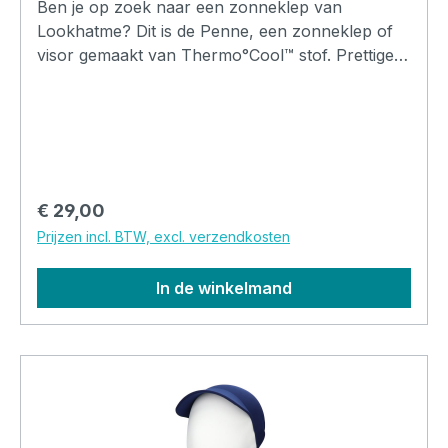
Ben je op zoek naar een zonneklep van
Lookhatme? Dit is de Penne, een zonneklep of
visor gemaakt van Thermo°Cool™ stof. Prettige
pasvorm en comfortabel om te dragen.
Verkrijgbaar in meerdere kleuren.
Normale prijs:
€ 29,00
Prijzen incl. BTW, excl. verzendkosten
In de winkelmand