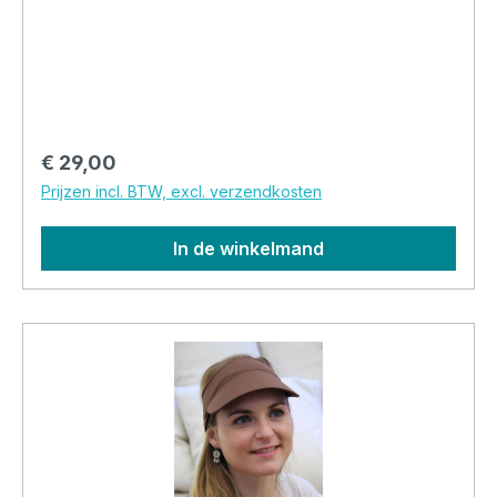
pasvorm en comfortabel om te dragen.
Verkrijgbaar in meerdere kleuren.
Normale prijs:
€ 29,00
Prijzen incl. BTW, excl. verzendkosten
In de winkelmand